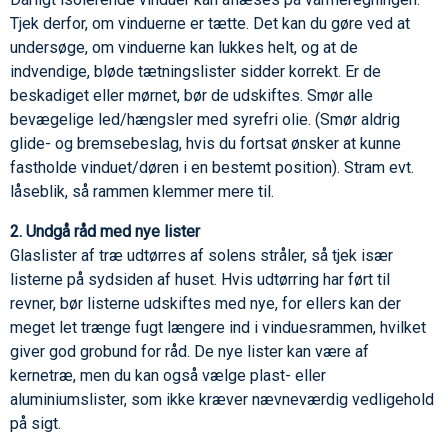
Tjek derfor, om vinduerne er tætte. Det kan du gøre ved at
undersøge, om vinduerne kan lukkes helt, og at de
indvendige, bløde tætningslister sidder korrekt. Er de
beskadiget eller mørnet, bør de udskiftes. Smør alle
bevægelige led/hængsler med syrefri olie. (Smør aldrig
glide- og bremsebeslag, hvis du fortsat ønsker at kunne
fastholde vinduet/døren i en bestemt position). Stram evt.
låseblik, så rammen klemmer mere til.
2. Undgå råd med nye lister
Glaslister af træ udtørres af solens stråler, så tjek især
listerne på sydsiden af huset. Hvis udtørring har ført til
revner, bør listerne udskiftes med nye, for ellers kan der
meget let trænge fugt længere ind i vinduesrammen, hvilket
giver god grobund for råd. De nye lister kan være af
kernetræ, men du kan også vælge plast- eller
aluminiumslister, som ikke kræver nævneværdig vedligehold
på sigt.