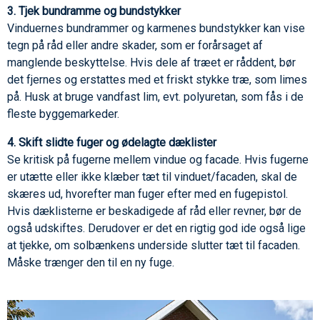
3. Tjek bundramme og bundstykker
Vinduernes bundrammer og karmenes bundstykker kan vise
tegn på råd eller andre skader, som er forårsaget af
manglende beskyttelse. Hvis dele af træet er råddent, bør
det fjernes og erstattes med et friskt stykke træ, som limes
på. Husk at bruge vandfast lim, evt. polyuretan, som fås i de
fleste byggemarkeder.
4. Skift slidte fuger og ødelagte dæklister
Se kritisk på fugerne mellem vindue og facade. Hvis fugerne
er utætte eller ikke klæber tæt til vinduet/facaden, skal de
skæres ud, hvorefter man fuger efter med en fugepistol.
Hvis dæklisterne er beskadigede af råd eller revner, bør de
også udskiftes. Derudover er det en rigtig god ide også lige
at tjekke, om solbænkens underside slutter tæt til facaden.
Måske trænger den til en ny fuge.