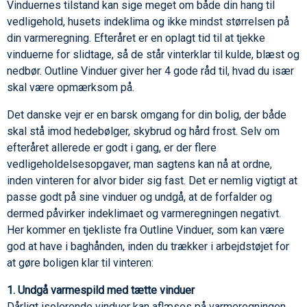
Vinduernes tilstand kan sige meget om både din hang til
vedligehold, husets indeklima og ikke mindst størrelsen på
din varmeregning. Efteråret er en oplagt tid til at tjekke
vinduerne for slidtage, så de står vinterklar til kulde, blæst og
nedbør. Outline Vinduer giver her 4 gode råd til, hvad du især
skal være opmærksom på.
Det danske vejr er en barsk omgang for din bolig, der både
skal stå imod hedebølger, skybrud og hård frost. Selv om
efteråret allerede er godt i gang, er der flere
vedligeholdelsesopgaver, man sagtens kan nå at ordne,
inden vinteren for alvor bider sig fast. Det er nemlig vigtigt at
passe godt på sine vinduer og undgå, at de forfalder og
dermed påvirker indeklimaet og varmeregningen negativt.
Her kommer en tjekliste fra Outline Vinduer, som kan være
god at have i baghånden, inden du trækker i arbejdstøjet for
at gøre boligen klar til vinteren:
1. Undgå varmespild med tætte vinduer
Dårligt isolerende vinduer kan aflæses på varmeregningen.