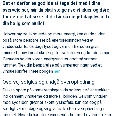
Det er derfor en god ide at tage det med i dine
overvejelser, når du skal vælge nye vinduer og døre,
for dermed at sikre at du får så meget dagslys ind i
din bolig som muligt.
Udover større livsglæde og mere energi, kan du desuden
også store besparelser på energiregningen ved et
vinduesskifte, da dagslyset og varmen fra solen giver
mindre behov for at skrue op for radiatoren og tænde lamper.
Desuden holder vores energivinduer godt på varmen i
rummet. Tjek din besparelse på varmeregningen ved et
vinduesskifte i hele boligen
her.
Overvej solglas og undgå overophedning
Du kan spare på varmeregningen, da solens stråler trækker
ind gennem vinduerne og lagres i boligen. Selvom vinduer
mod sydsiden giver et skønt lysindfald, kan det dog på
særligt varme dage også give risiko for overophedning i
rummet. Hvis du har store vinduespartier mod sydsiden, kan