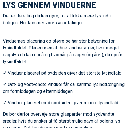
LYS GENNEM VINDUERNE
Der er flere ting du kan gøre, for at lukke mere lys ind i
boligen. Her kommer vores anbefalinger.
Vinduernes placering og størrelse har stor betydning for
lysindfaldet. Placeringen af dine vinduer afgør, hvor meget
dagslys du kan opnå og hvornår på dagen (og året), du opnår
lysindfaldet.
✓
Vinduer placeret på sydsiden giver det største lysindfald
✓
Øst- og vestvendte vinduer får ca. samme lysindtrængning
om formiddagen og eftermiddagen
✓
Vinduer placeret mod nordsiden giver mindre lysindfald
Du bør derfor overveje store glaspartier mod sydvendte
arealer, hvis du ønsker at få størst mulig gavn af solens lys
og varme.
Det kan du gøre med eksempelvis