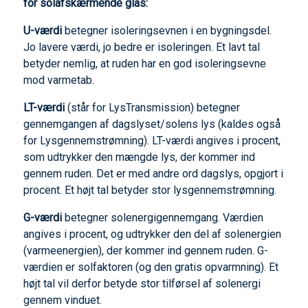
for solafskærmende glas:
U-værdi
betegner isoleringsevnen i en bygningsdel.
Jo lavere værdi, jo bedre er isoleringen. Et lavt tal
betyder nemlig, at ruden har en god isoleringsevne
mod varmetab.
LT-værdi
(står for LysTransmission) betegner
gennemgangen af dagslyset/solens lys (kaldes også
for Lysgennemstrømning). LT-værdi angives i procent,
som udtrykker den mængde lys, der kommer ind
gennem ruden. Det er med andre ord dagslys, opgjort i
procent. Et højt tal betyder stor lysgennemstrømning.
G-værdi
betegner solenergigennemgang. Værdien
angives i procent, og udtrykker den del af solenergien
(varmeenergien), der kommer ind gennem ruden. G-
værdien er solfaktoren (og den gratis opvarmning). Et
højt tal vil derfor betyde stor tilførsel af solenergi
gennem vinduet.