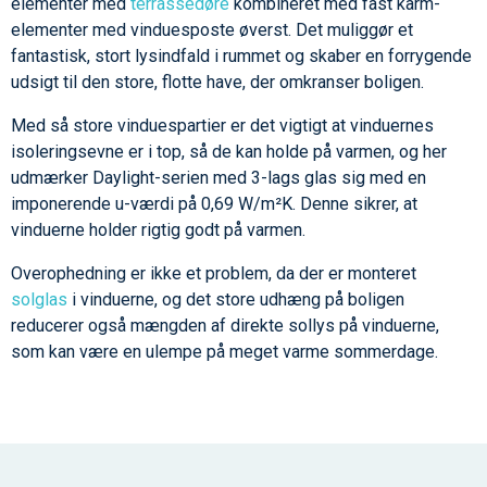
elementer med
terrassedøre
kombineret med fast karm-
elementer med vinduesposte øverst. Det muliggør et
fantastisk, stort lysindfald i rummet og skaber en forrygende
udsigt til den store, flotte have, der omkranser boligen.
Med så store vinduespartier er det vigtigt at vinduernes
isoleringsevne er i top, så de kan holde på varmen, og her
udmærker Daylight-serien med 3-lags glas sig med en
imponerende u-værdi på 0,69
W/m²K. Denne sikrer, at
vinduerne holder rigtig godt på varmen.
Overophedning er ikke et problem, da der er monteret
solglas
i vinduerne, og det store udhæng på boligen
reducerer også mængden af direkte sollys på vinduerne,
som kan være en ulempe på meget varme sommerdage.